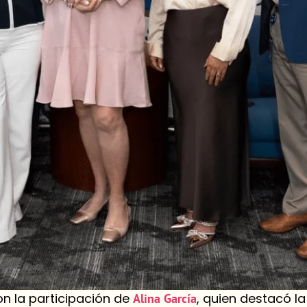
n la participación de
, quien destacó l
Alina García