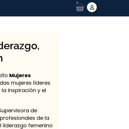
0
derazgo,
n
xito
Mujeres
das mujeres líderes
a inspiración y el
 Supervisora de
rofesionales de la
el liderazgo femenino