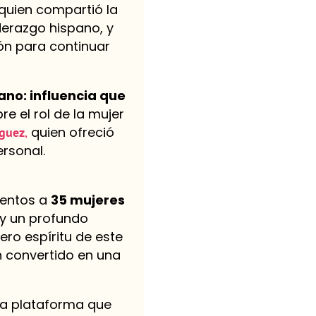
quien compartió la
derazgo hispano, y
ión para continuar
no: influencia que
e el rol de la mujer
quien ofreció
íguez
,
ersonal.
ientos a
35 mujeres
 y un profundo
ro espíritu de este
n convertido en una
a plataforma que