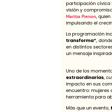
participación cívica 
visión y compromiso 
, quien
Maritza Pierson
impulsando el creci
La programación inc
transforma”
, donde
en distintos sectore
un mensaje inspirado
Uno de los momentos
extraordinarias
, c
impacto en sus comu
encuentro: mujeres q
herramienta para ab
Más que un evento,