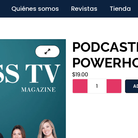
Quiénes somos
Revistas
Tienda
PODCAST
POWERH
$
19.00
A